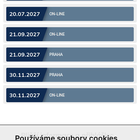
20.07.2027
ON-LINE
21.09.2027
ON-LINE
21.09.2027
PRAHA
30.11.2027
PRAHA
30.11.2027
ON-LINE
Bližší informace a přihlášky:
Používáme soubory cookies