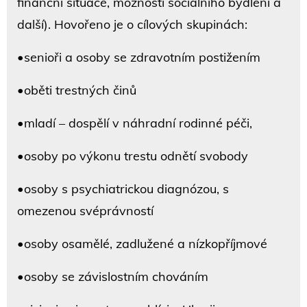
finanční situace, možnosti sociálního bydlení a
další). Hovořeno je o cílových skupinách:
•senioři a osoby se zdravotním postižením
•oběti trestných činů
•mladí – dospělí v náhradní rodinné péči,
•osoby po výkonu trestu odnětí svobody
•osoby s psychiatrickou diagnózou, s
omezenou svéprávností
•osoby osamělé, zadlužené a nízkopříjmové
•osoby se závislostním chováním