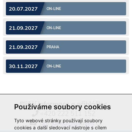
20.07.2027
ON-LINE
21.09.2027
ON-LINE
21.09.2027
PRAHA
30.11.2027
ON-LINE
Bližší informace a přihlášky:
Používáme soubory cookies
+420 222 511 152
Tyto webové stránky používají soubory
prihlaska@aliaves.cz
cookies a další sledovací nástroje s cílem