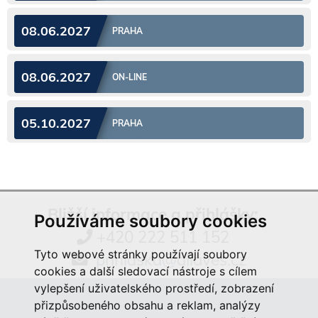
08.06.2027
PRAHA
08.06.2027
ON-LINE
05.10.2027
PRAHA
Bližší informace a přihlášky:
Používáme soubory cookies
+420 222 511 152
Tyto webové stránky používají soubory
prihlaska@aliaves.cz
cookies a další sledovací nástroje s cílem
vylepšení uživatelského prostředí, zobrazení
přizpůsobeného obsahu a reklam, analýzy