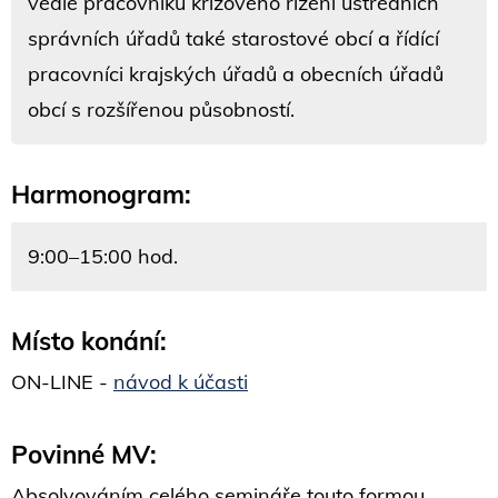
vedle pracovníků krizového řízení ústředních
správních úřadů také starostové obcí a řídící
pracovníci krajských úřadů a obecních úřadů
obcí s rozšířenou působností.
Harmonogram:
9:00–15:00 hod.
Místo konání:
ON-LINE -
návod k účasti
Povinné MV:
Absolvováním celého semináře touto formou