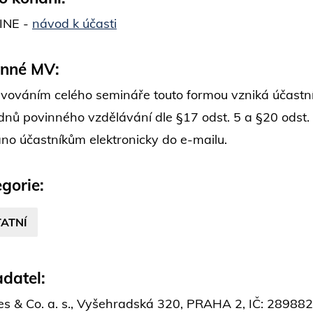
INE -
návod k účasti
inné MV:
vováním celého semináře touto formou vzniká účastní
dnů povinného vzdělávání dle §17 odst. 5 a §20 odst.
áno účastníkům elektronicky do e-mailu.
gorie:
ATNÍ
datel:
es & Co. a. s., Vyšehradská 320, PRAHA 2, IČ: 2898