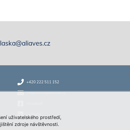
hlaska@aliaves.cz
+420 222 511 152
vzdelavani@aliaves.cz
Facebook
LinkedIn
ení uživatelského prostředí,
štění zdroje návštěvnosti.