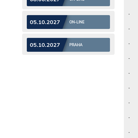
· B
05.10.2027
ON-LINE
· P
· O
05.10.2027
PRAHA
· O
· K
· V
· V
· P
· P