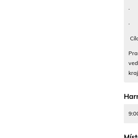
· K
· D
Cíl
Pra
ved
kra
Har
9:0
Míst