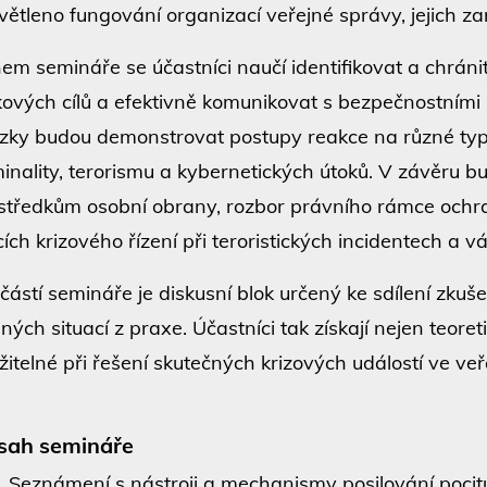
větleno fungování organizací veřejné správy, jejich za
em semináře se účastníci naučí identifikovat a chránit
ikových cílů a efektivně komunikovat s bezpečnostními 
zky budou demonstrovat postupy reakce na různé typ
minality, terorismu a kybernetických útoků. V závěru 
středkům osobní obrany, rozbor právního rámce ochra
cích krizového řízení při teroristických incidentech a v
částí semináře je diskusní blok určený ke sdílení zku
lných situací z praxe. Účastníci tak získají nejen teore
žitelné při řešení skutečných krizových událostí ve veř
sah semináře
eznámení s nástroji a mechanismy posilování pocitu