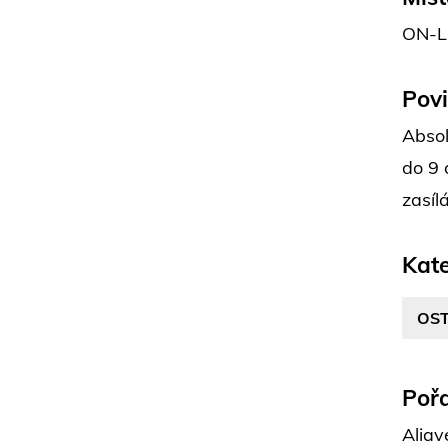
ON-L
Pov
Absol
do 9 
zasíl
Kate
OST
Pořa
Aliav