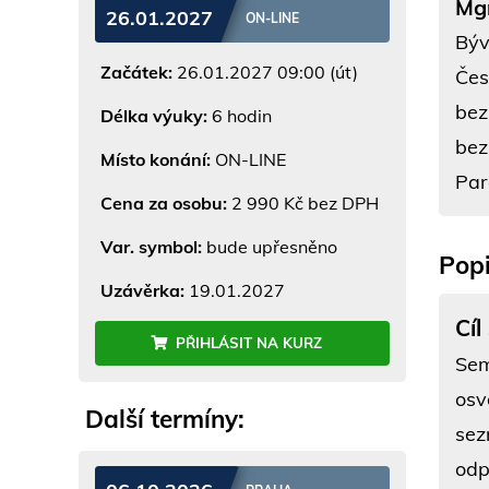
Mgr
26.01.2027
ON-LINE
Býv
Začátek:
26.01.2027 09:00 (út)
Čes
bez
Délka výuky:
6 hodin
bez
Místo konání:
ON-LINE
Par
Cena za osobu:
2 990 Kč bez DPH
Var. symbol:
bude upřesněno
Popi
Uzávěrka:
19.01.2027
Cíl
PŘIHLÁSIT NA KURZ
Sem
osv
Další termíny:
sez
odp