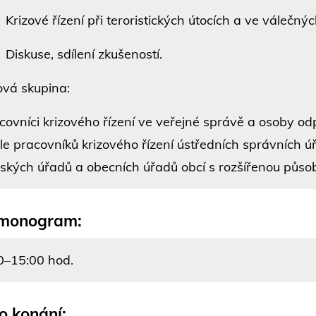
rizové řízení při teroristických útocích a ve válečných
iskuse, sdílení zkušeností.
ová skupina:
covníci krizového řízení ve veřejné správě a osoby odp
le pracovníků krizového řízení ústředních správních úř
jských úřadů a obecních úřadů obcí s rozšířenou působ
monogram:
0–15:00 hod.
o konání: