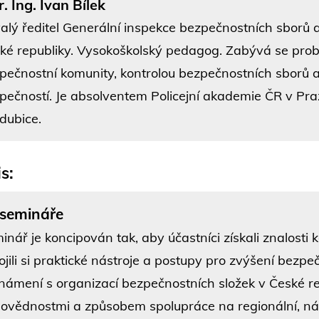
. Ing. Ivan Bílek
alý ředitel Generální inspekce bezpečnostních sborů a
ké republiky. Vysokoškolský pedagog. Zabývá se prob
pečnostní komunity, kontrolou bezpečnostních sborů a d
pečností. Je absolventem Policejní akademie ČR v Pra
dubice.
s:
 semináře
inář je koncipován tak, aby účastníci získali znalosti 
ojili si praktické nástroje a postupy pro zvýšení bezp
námení s organizací bezpečnostních složek v České re
ovědnostmi a způsobem spolupráce na regionální, nár