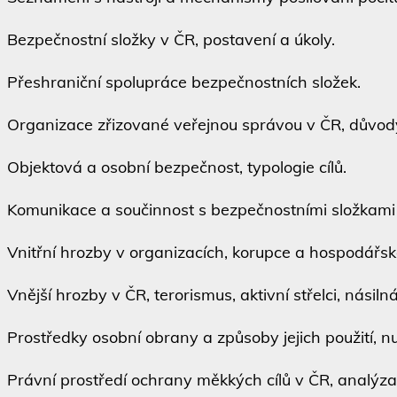
ezpečnostní složky v ČR, postavení a úkoly.
řeshraniční spolupráce bezpečnostních složek.
rganizace zřizované veřejnou správou v ČR, důvody 
bjektová a osobní bezpečnost, typologie cílů.
omunikace a součinnost s bezpečnostními složkami a 
nitřní hrozby v organizacích, korupce a hospodářská
nější hrozby v ČR, terorismus, aktivní střelci, násilná
rostředky osobní obrany a způsoby jejich použití, nu
rávní prostředí ochrany měkkých cílů v ČR, analýza 