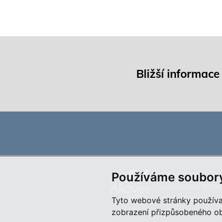
Bližší informace
Používáme soubory
Aliaves & Co.,
Vyšehradská 320/4
128 00 Praha 2
Tyto webové stránky používají
zobrazení přizpůsobeného obs