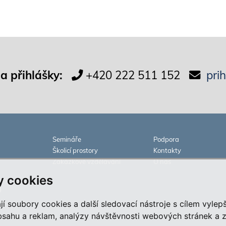
 a přihlášky:
+420 222 511 152
pri
Semináře
Podpora
Školicí prostory
Kontakty
Zakázkové vzdělávání
O nás
 cookies
9
 soubory cookies a další sledovací nástroje s cílem vylepš
ahu a reklam, analýzy návštěvnosti webových stránek a zji