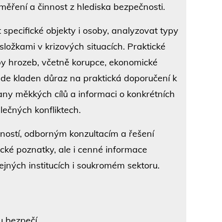
měření a činnost z hlediska bezpečnosti.
 specifické objekty i osoby, analyzovat typy
složkami v krizových situacích. Praktické
y hrozeb, včetně korupce, ekonomické
bude kladen důraz na praktická doporučení k
ny měkkých cílů a informaci o konkrétních
álečných konfliktech.
šeností, odborným konzultacím a řešení
tické poznatky, ale i cenné informace
ejných institucích i soukromém sektoru.
 bezpečí.