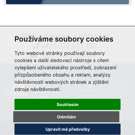
Bližší informace a přihlášky:
Používáme soubory cookies
+420 222 511 152
Tyto webové stránky používají soubory
prihlaska@aliaves.cz
cookies a další sledovací nástroje s cílem
vylepšení uživatelského prostředí, zobrazení
přizpůsobeného obsahu a reklam, analýzy
návštěvnosti webových stránek a zjištění
Semináře
Podpora
Aliaves & Co.,
zdroje návštěvnosti.
Školicí prostory
Kontakty
Vyšehradská 320/49
Zakázkové vzdělávání
O nás
128 00 Praha 2
Souhlasím
Odmítám
©2019 Aliaves & Co., a.s. Specialista na kurzy, školení a zakázkové vzdělávání. Všechna práva
Upravit mé předvolby