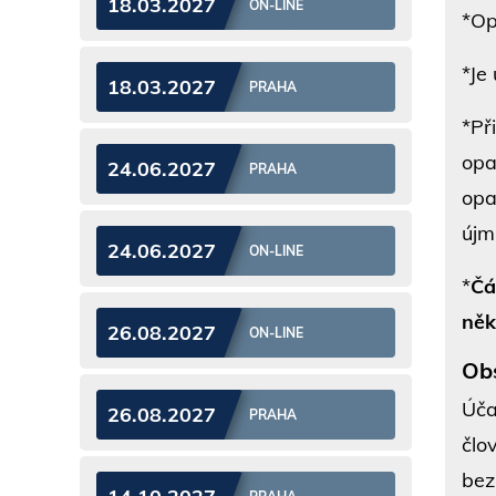
18.03.2027
ON-LINE
*Op
*Je
18.03.2027
PRAHA
*Př
opa
24.06.2027
PRAHA
opa
újm
24.06.2027
ON-LINE
*
Čá
něk
26.08.2027
ON-LINE
Ob
Úča
26.08.2027
PRAHA
člo
bez