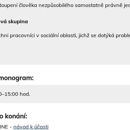
toupení člověka nezpůsobilého samostatně právně jed
ová skupina
chni pracovníci v sociální oblasti, jichž se dotýká prob
monogram:
0–15:00 hod.
o konání:
INE -
návod k účasti