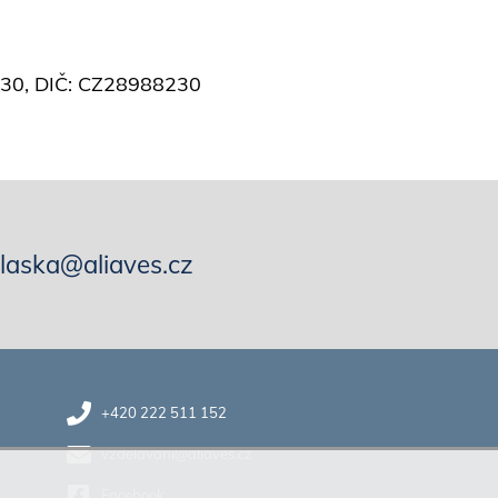
8230, DIČ: CZ28988230
hlaska@aliaves.cz
+420 222 511 152
vzdelavani@aliaves.cz
Facebook