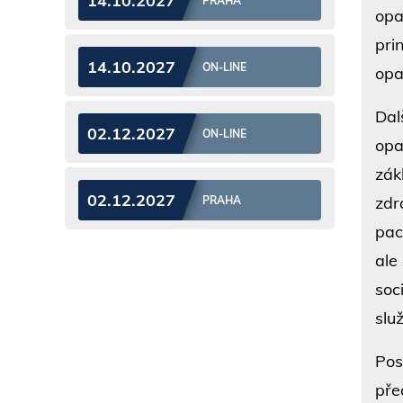
14.10.2027
PRAHA
opa
pri
14.10.2027
ON-LINE
opa
Dal
02.12.2027
ON-LINE
opa
zák
02.12.2027
zdr
PRAHA
pac
ale
soc
slu
Pos
pře