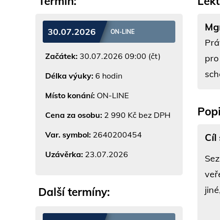
Termín:
Lekt
Mgr
30.07.2026
ON-LINE
Prá
Začátek:
30.07.2026 09:00 (čt)
pro
sch
Délka výuky:
6 hodin
Místo konání:
ON-LINE
Popi
Cena za osobu:
2 990 Kč bez DPH
Var. symbol:
2640200454
Cíl
Uzávěrka:
23.07.2026
Sez
veř
jin
Další termíny: