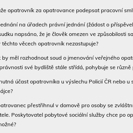
že opatrovník za opatrovance podepsat pracovní sm
 jednání na úřadech právní jednání (žádost o příspěve
sudku napsáno, že je člověk omezen ve způsobilosti 
 v těchto věcech opatrovník nezastupuje?
k by měl rozhodnout soud o jmenování veřejného opa
právnosti své bydliště stále střídá, pohybuje se různě
 nutná účast opatrovníka u výslechu Policií ČR nebo u 
ájce?
atrovanec přestřihnul v domově pro osoby se zvláštn
tele. Poskytovatel pobytové sociální služby chce po 
možné?