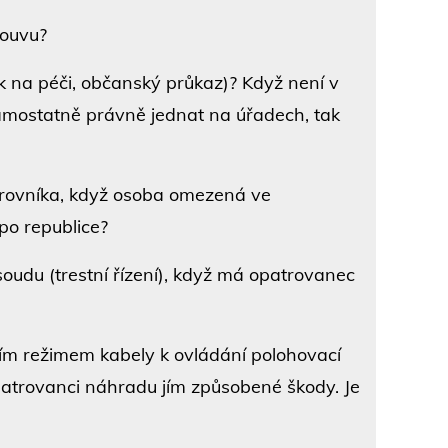
louvu?
k na péči, občanský průkaz)? Když není v
samostatně právně jednat na úřadech, tak
trovníka, když osoba omezená ve
 po republice?
soudu (trestní řízení), když má opatrovanec
ím režimem kabely k ovládání polohovací
opatrovanci náhradu jím způsobené škody. Je