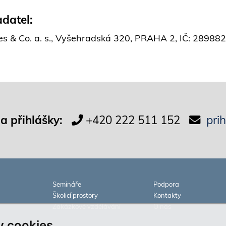
datel:
es & Co. a. s., Vyšehradská 320, PRAHA 2, IČ: 2898
 a přihlášky:
+420 222 511 152
pri
Semináře
Podpora
Školicí prostory
Kontakty
Zakázkové vzdělávání
O nás
 cookies