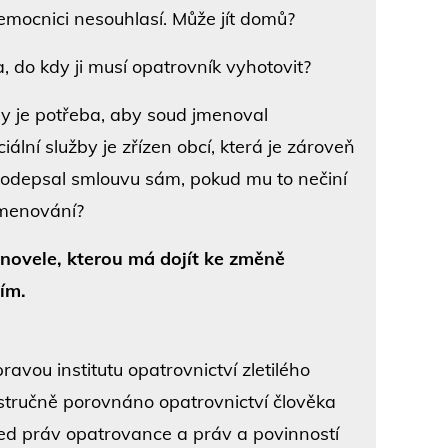
mocnici nesouhlasí. Může jít domů?
 do kdy ji musí opatrovník vyhotovit?
by je potřeba, aby soud jmenoval
iální služby je zřízen obcí, která je zároveň
podepsal smlouvu sám, pokud mu to nečiní
jmenování?
ovele, kterou má dojít ke změně
ím.
vou institutu opatrovnictví zletilého
 stručně porovnáno opatrovnictví člověka
ed práv opatrovance a práv a povinností