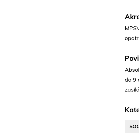
Akre
MPSV 
opatr
Pov
Absol
do 9 
zasíl
Kate
SOC