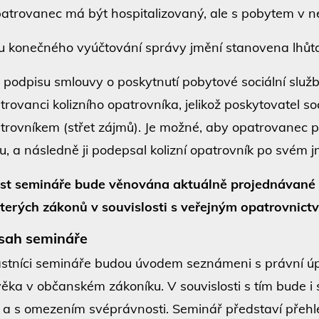
atrovanec má být hospitalizovaný, ale s pobytem v ne
 u konečného vyúčtování správy jmění stanovena lhůta,
i podpisu smlouvy o poskytnutí pobytové sociální služ
trovanci kolizního opatrovníka, jelikož poskytovatel soc
trovníkem (střet zájmů). Je možné, aby opatrovanec 
u, a následně ji podepsal kolizní opatrovník po svém 
st semináře bude věnována aktuálně projednávané n
terých zákonů v souvislosti s veřejným opatrovnictv
sah semináře
stníci semináře budou úvodem seznámeni s právní úpra
věka v občanském zákoníku. V souvislosti s tím bude i
 a s omezením svéprávnosti. Seminář představí přehl