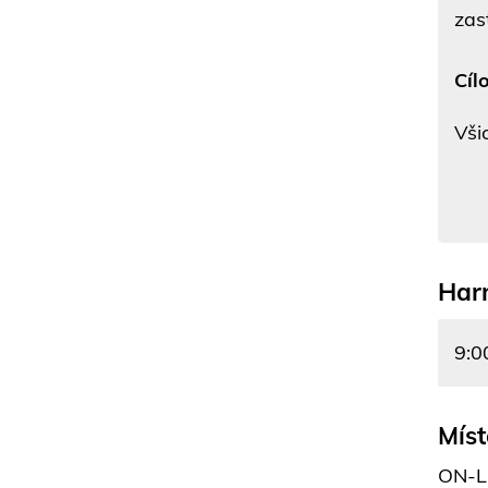
zas
Cíl
Vši
Har
9:0
Míst
ON-L