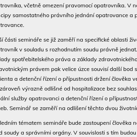
trovníka, včetně omezení pravomocí opatrovníka. V n
ncipy samostatného právního jednání opatrovance a p
trovance.
ší části semináře se již zaměří na specifické oblasti ž
trovník v souladu s rozhodnutím soudu právně jednat.
lady spotřebitelského práva a základy zdravotnického
avotnickým právem pak velice úzce souvisí další bod s
ienta a detenční řízení o přípustnosti držení člověka 
 zároveň výrazně odlišné od hospitalizace bez souhla
iální služby opatrovanci a detenční řízení o přípustnost
žeb. Seminář se zaměří na odlišení těchto dvou životníc
ledním tématem semináře bude zastoupení člověka n
d soudy a správními orgány. V souvislosti s tím budo