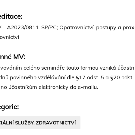
ditace:
- A2023/0811-SP/PC; Opatrovnictví, postupy a praxe 
ovnictví
inné MV:
vováním celého semináře touto formou vzniká účastní
dnů povinného vzdělávání dle §17 odst. 5 a §20 odst.
áno účastníkům elektronicky do e-mailu.
gorie:
IÁLNÍ SLUŽBY, ZDRAVOTNICTVÍ