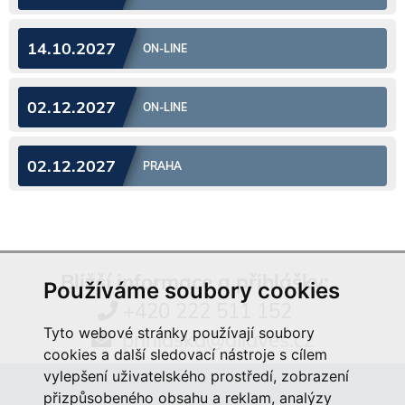
14.10.2027
ON-LINE
02.12.2027
ON-LINE
02.12.2027
PRAHA
Bližší informace a přihlášky:
Používáme soubory cookies
+420 222 511 152
Tyto webové stránky používají soubory
prihlaska@aliaves.cz
cookies a další sledovací nástroje s cílem
vylepšení uživatelského prostředí, zobrazení
přizpůsobeného obsahu a reklam, analýzy