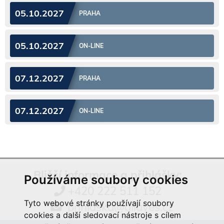
05.10.2027
PRAHA
05.10.2027
ON-LINE
07.12.2027
PRAHA
07.12.2027
ON-LINE
Bližší informace a přihlášky:
Používáme soubory cookies
+420 222 511 152
Tyto webové stránky používají soubory
prihlaska@aliaves.cz
cookies a další sledovací nástroje s cílem