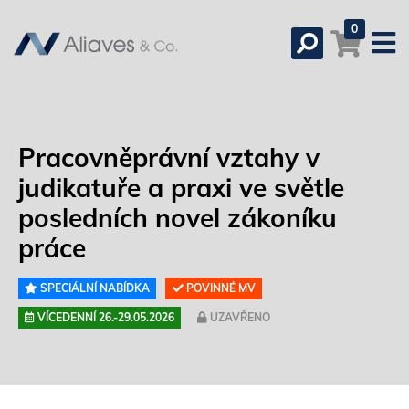
0
Pracovněprávní vztahy v
judikatuře a praxi ve světle
posledních novel zákoníku
práce
SPECIÁLNÍ NABÍDKA
POVINNÉ MV
VÍCEDENNÍ 26.-29.05.2026
UZAVŘENO