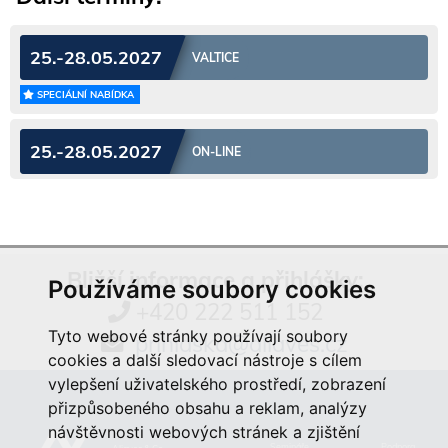
25.-28.05.2027
VALTICE
SPECIÁLNÍ NABÍDKA
25.-28.05.2027
ON-LINE
Bližší informace a přihlášky:
Používáme soubory cookies
+420 222 511 152
Tyto webové stránky používají soubory
prihlaska@aliaves.cz
cookies a další sledovací nástroje s cílem
vylepšení uživatelského prostředí, zobrazení
přizpůsobeného obsahu a reklam, analýzy
návštěvnosti webových stránek a zjištění
Semináře
Podpora