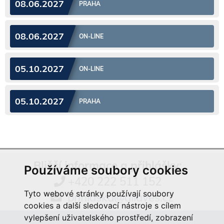
08.06.2027
PRAHA
08.06.2027
ON-LINE
05.10.2027
ON-LINE
05.10.2027
PRAHA
Bližší informace a přihlášky:
Používáme soubory cookies
+420 222 511 152
Tyto webové stránky používají soubory
prihlaska@aliaves.cz
cookies a další sledovací nástroje s cílem
vylepšení uživatelského prostředí, zobrazení