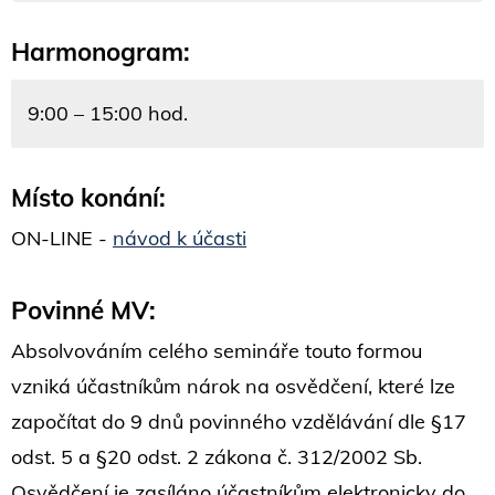
Harmonogram:
9:00 – 15:00 hod.
Místo konání:
ON-LINE -
návod k účasti
Povinné MV:
Absolvováním celého semináře touto formou
vzniká účastníkům nárok na osvědčení, které lze
započítat do 9 dnů povinného vzdělávání dle §17
odst. 5 a §20 odst. 2 zákona č. 312/2002 Sb.
Osvědčení je zasíláno účastníkům elektronicky do