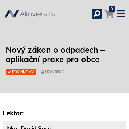
0
Nový zákon o odpadech –
aplikační praxe pro obce
POVINNÉ MV
UZAVŘENO
Lektor:
Mgr. David Surý