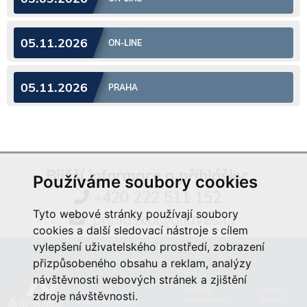
05.11.2026
ON-LINE
05.11.2026
PRAHA
Bližší informace a přihlášky:
Používáme soubory cookies
+420 222 511 152
Tyto webové stránky používají soubory
prihlaska@aliaves.cz
cookies a další sledovací nástroje s cílem
vylepšení uživatelského prostředí, zobrazení
přizpůsobeného obsahu a reklam, analýzy
návštěvnosti webových stránek a zjištění
Semináře
Podpora
Aliaves & Co.,
zdroje návštěvnosti.
Školicí prostory
Kontakty
Vyšehradská 320/49