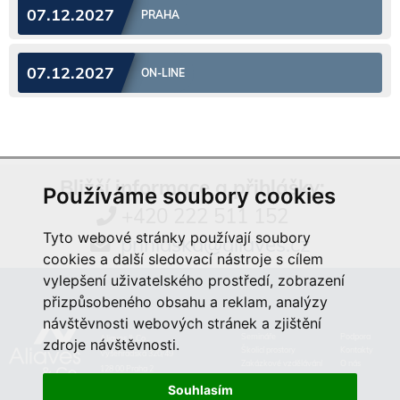
07.12.2027
PRAHA
07.12.2027
ON-LINE
Bližší informace a přihlášky:
Používáme soubory cookies
+420 222 511 152
Tyto webové stránky používají soubory
prihlaska@aliaves.cz
cookies a další sledovací nástroje s cílem
vylepšení uživatelského prostředí, zobrazení
přizpůsobeného obsahu a reklam, analýzy
návštěvnosti webových stránek a zjištění
Semináře
Podpora
Aliaves & Co.,
zdroje návštěvnosti.
Školicí prostory
Kontakty
Vyšehradská 320/49
Zakázkové vzdělávání
O nás
128 00 Praha 2
Souhlasím