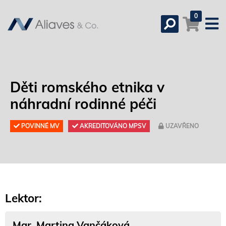
0
Děti romského etnika v
náhradní rodinné péči
POVINNÉ MV
AKREDITOVÁNO MPSV
UZAVŘENO
Lektor:
Mgr. Martina Vančáková