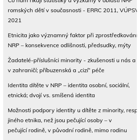
Co nám říkají statistiky a výzkumy v oblasti NRP
romských dětí v současnosti - ERRC 2011, VÚPSV
2021
Etnicita jako významný faktor při zprostředkování
NRP – konsekvence odlišnosti, předsudky, mýty
Žadatelé-příslušníci minority - zkušenosti u nás a
v zahraničí; příbuzenská a „cizí“ péče
Identita dítěte v NRP – identita osobní, sociální,
etnická; dvojí vs. smíšená identita
Možnosti podpory identity u dítěte z minority, resp.
jiného etnika, než jsou pečující osoby – v
pečující rodině, v původní rodině, mimo rodinu