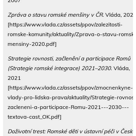
2007
Zpráva o stavu romské menšiny v ČR.
Vláda, 202
[https://www.vlada.cz/assets/ppov/zalezitosti-
romske-komunity/aktuality/Zprava-o-stavu-romsk
mensiny-2020.pdf]
Strategie rovnosti, začlenění a participace Romů
(Strategie romské integrace) 2021–2030
. Vláda,
2021
[https://www.vlada.cz/assets/ppov/zmocnenkyne-
vlady-pro-lidska-prava/aktuality/Strategie-rovnost
zacleneni-a-participace-Romu-2021---2030---
textova-cast_OK.pdf]
Doživotní trest: Romské děti v ústavní péči v České