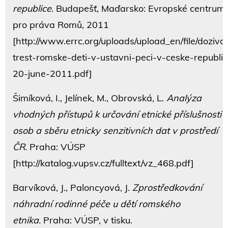
republice
. Budapešť, Maďarsko: Evropské centrum
pro práva Romů, 2011
[http://www.errc.org/uploads/upload_en/file/dozivot
trest-romske-deti-v-ustavni-peci-v-ceske-republic
20-june-2011.pdf]
Šimíková, I., Jelínek, M., Obrovská, L.
Analýza
vhodných přístupů k určování etnické příslušnosti
osob a sběru etnicky senzitivních dat v prostředí
ČR.
Praha: VÚSP
[http://katalog.vupsv.cz/fulltext/vz_468.pdf]
Barvíková, J., Paloncyová, J.
Zprostředkování
náhradní rodinné péče u dětí romského
etnika.
Praha: VÚSP, v tisku.