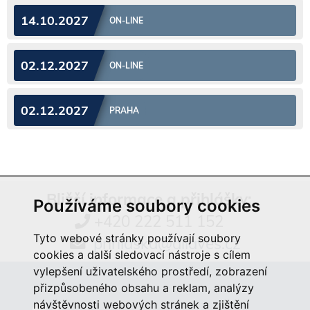
14.10.2027
ON-LINE
02.12.2027
ON-LINE
02.12.2027
PRAHA
Bližší informace a přihlášky:
Používáme soubory cookies
+420 222 511 152
Tyto webové stránky používají soubory
prihlaska@aliaves.cz
cookies a další sledovací nástroje s cílem
vylepšení uživatelského prostředí, zobrazení
přizpůsobeného obsahu a reklam, analýzy
návštěvnosti webových stránek a zjištění