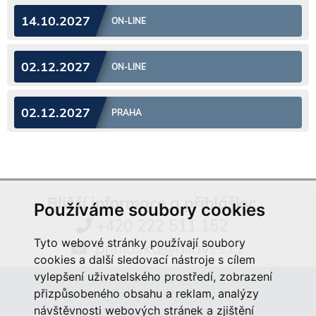
14.10.2027
ON-LINE
02.12.2027
ON-LINE
02.12.2027
PRAHA
Bližší informace a přihlášky:
Používáme soubory cookies
+420 222 511 152
Tyto webové stránky používají soubory
prihlaska@aliaves.cz
cookies a další sledovací nástroje s cílem
vylepšení uživatelského prostředí, zobrazení
přizpůsobeného obsahu a reklam, analýzy
návštěvnosti webových stránek a zjištění