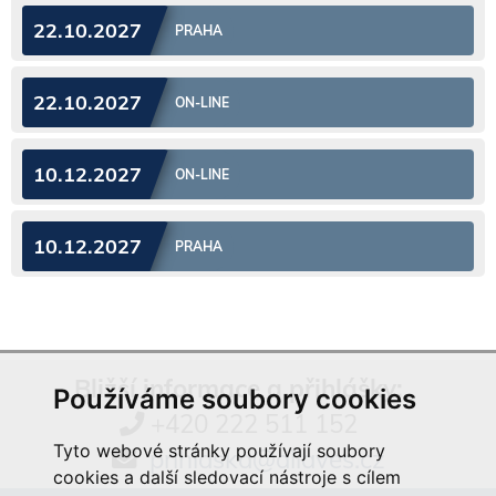
22.10.2027
PRAHA
22.10.2027
ON-LINE
10.12.2027
ON-LINE
10.12.2027
PRAHA
Bližší informace a přihlášky:
Používáme soubory cookies
+420 222 511 152
Tyto webové stránky používají soubory
prihlaska@aliaves.cz
cookies a další sledovací nástroje s cílem