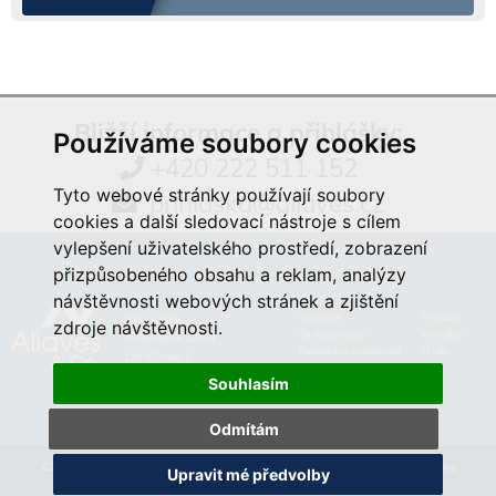
Bližší informace a přihlášky:
Používáme soubory cookies
+420 222 511 152
Tyto webové stránky používají soubory
prihlaska@aliaves.cz
cookies a další sledovací nástroje s cílem
vylepšení uživatelského prostředí, zobrazení
přizpůsobeného obsahu a reklam, analýzy
návštěvnosti webových stránek a zjištění
Semináře
Podpora
Aliaves & Co.,
zdroje návštěvnosti.
Školicí prostory
Kontakty
Vyšehradská 320/49
Zakázkové vzdělávání
O nás
128 00 Praha 2
Souhlasím
Odmítám
©2019 Aliaves & Co., a.s. Specialista na kurzy, školení a zakázkové vzdělávání. Všechna práva
Upravit mé předvolby