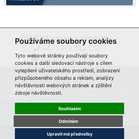
Bližší informace a přihlášky:
Používáme soubory cookies
+420 222 511 152
Tyto webové stránky používají soubory
prihlaska@aliaves.cz
cookies a další sledovací nástroje s cílem
vylepšení uživatelského prostředí, zobrazení
přizpůsobeného obsahu a reklam, analýzy
návštěvnosti webových stránek a zjištění
Semináře
Podpora
Aliaves & Co.,
zdroje návštěvnosti.
Školicí prostory
Kontakty
Vyšehradská 320/49
Zakázkové vzdělávání
O nás
128 00 Praha 2
Souhlasím
Odmítám
©2019 Aliaves & Co., a.s. Specialista na kurzy, školení a zakázkové vzdělávání. Všechna práva
Upravit mé předvolby